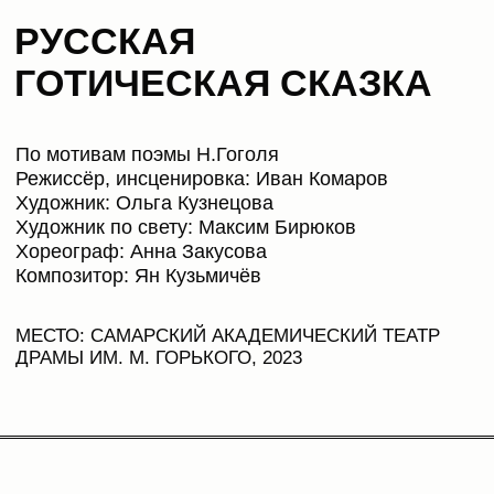
Художник: Ольга Кузнецова
Художник по свету: Максим Бирюков
Хореограф: Анна Закусова
Композитор: Ян Кузьмичёв
МЕСТО: САМАРСКИЙ АКАДЕМИЧЕСКИЙ ТЕАТР
ДРАМЫ ИМ. М. ГОРЬКОГО, 2023
КРАТКОЕ ОПИСАНИЕ
ОБРАЗА СПЕКТАКЛЯ
Всё не то, чем кажется на первый взгляд.
Причудливые видения сливаются
в бескрайнюю фантазию, задающую один
важный вопрос в итоге. Что нужно человеку
для счастья и в чём оно скрыто?
Это мир, в котором смешиваются эпохи,
стили места и предметы. Декорация — часть
дома, словно вырванная из целого здания,
неизвестно когда построенного.
Пространство вывернуто наоборот, предметы
мебели находятся снаружи дома, а внутри