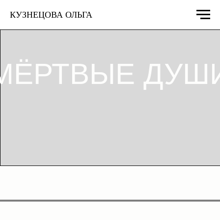
КУЗНЕЦОВА ОЛЬГА
МЁРТВЫЕ ДУШИ»
РУССКАЯ
ГОТИЧЕСКАЯ СКАЗКА
По мотивам поэмы Н.Гоголя
Режиссёр, инсценировка: Иван Комаров